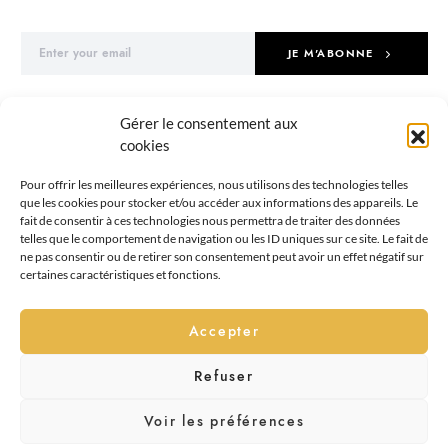
JE M'ABONNE
En cochant cette case, vous confirmez avoir lu et accepté notre politique
Gérer le consentement aux
de confidentialité.
cookies
Pour offrir les meilleures expériences, nous utilisons des technologies telles
que les cookies pour stocker et/ou accéder aux informations des appareils. Le
fait de consentir à ces technologies nous permettra de traiter des données
telles que le comportement de navigation ou les ID uniques sur ce site. Le fait de
ne pas consentir ou de retirer son consentement peut avoir un effet négatif sur
PROMOBILIO
certaines caractéristiques et fonctions.
Accepter
MENTIONS LÉGALES
CONTACT
POLITIQUE DE CONFIDENTIALITÉ
Refuser
Voir les préférences
©Promobilio réalisé par
Speeweb