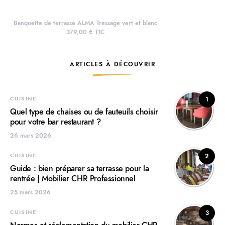
Banquette de terrasse ALMA Tressage vert et blanc
379,00 € TTC
ARTICLES À DÉCOUVRIR
CUISINE
1
Quel type de chaises ou de fauteuils choisir
pour votre bar restaurant ?
26 mars 2026
CUISINE
2
Guide : bien préparer sa terrasse pour la
rentrée | Mobilier CHR Professionnel
25 mars 2026
CUISINE
3